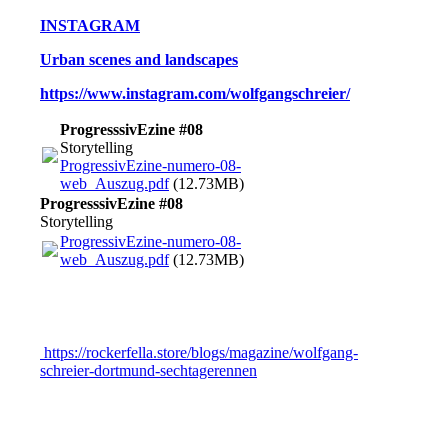
INSTAGRAM
Urban scenes and landscapes
https://www.instagram.com/wolfgangschreier/
ProgresssivEzine #08
Storytelling
ProgressivEzine-numero-08-
web_Auszug.pdf
(12.73MB)
ProgresssivEzine #08
Storytelling
ProgressivEzine-numero-08-
web_Auszug.pdf
(12.73MB)
https://rockerfella.store/blogs/magazine/wolfgang-
schreier-dortmund-sechtagerennen