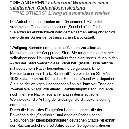
"DIE ANDEREN"
Leben und Wohnen in einer
städtischen Obdachlosensiedlung
"THE OTHERS"
Living in a homeless shelter
Die Aufnahmen entstanden im Frühsommer 1967 in der
städtischen
Obdachlosensiedlung „Sandhohle“ in Fulda.
Sie erzählen eindrucksvoll vom gemeinsamen Alltag obdachlos
gewordener Bürger der osthessischen Barockstadt.
"Wolfgang Schreier richtete seine Kamera vor allem auf
Menschen
aus der Gruppe der Sinti. Sie mögen ihn durch ihre
selbstbewusste
Haltung besonders fasziniert haben. Auch in den
Akten der
Stadt werden diese "Zigeuner" (meist Einheimische
mit deutschem
Pass) besonders hervorgehoben. Eine
Respektperson war
Berta Reinhardt*, sie wurde am 23. März
1943 zusammen mit 90 Fuldaer
Sinti nach Auschwitz deportiert.
Als eine der wenigen Überlebenden
floh sie kurz vor Ende des
Zweiten Weltkriegs von einem
Evakuierungsmarsch und lebte
noch mehrere Nachkriegsjahre
lang in den städtischen
Wohnblocks, die Anfang der Siebziger
die Barackensiedlung
ersetzten.
Durch die Kunst des Fotografen haben manche, die den
Bewohnern
der „Sandhohle“ und anderer Obdachlosen-
Siedlungen der
kriegsbeschädigten deutschen Städte reflexhaft
den Rücken
zukehrten, 50 Jahre später Gelegenheit, diesen